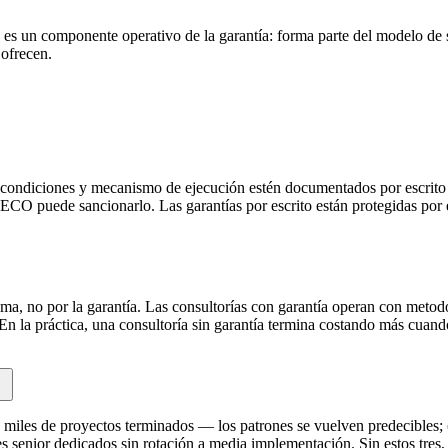
s un componente operativo de la garantía: forma parte del modelo de s
 ofrecen.
e, condiciones y mecanismo de ejecución estén documentados por escrito
CO puede sancionarlo. Las garantías por escrito están protegidas por 
ema, no por la garantía. Las consultorías con garantía operan con metod
 En la práctica, una consultoría sin garantía termina costando más cuando
miles de proyectos terminados — los patrones se vuelven predecibles; 
 senior dedicados sin rotación a media implementación. Sin estos tres, 