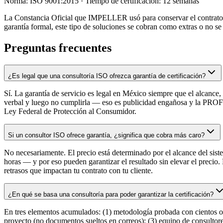
Norma: ISO 9001:2015 · Tiempo de certificación: 12 semanas
La Constancia Oficial que IMPELLER usó para conservar el contrato e
garantía formal, este tipo de soluciones se cobran como extras o no se
Preguntas frecuentes
¿Es legal que una consultoría ISO ofrezca garantía de certificación?
Sí. La garantía de servicio es legal en México siempre que el alcanc
verbal y luego no cumplirla — eso es publicidad engañosa y la PROFE
Ley Federal de Protección al Consumidor.
Si un consultor ISO ofrece garantía, ¿significa que cobra más caro?
No necesariamente. El precio está determinado por el alcance del sist
horas — y por eso pueden garantizar el resultado sin elevar el precio.
retrasos que impactan tu contrato con tu cliente.
¿En qué se basa una consultoría para poder garantizar la certificación?
En tres elementos acumulados: (1) metodología probada con cientos o 
proyecto (no documentos sueltos en correos); (3) equipo de consultores