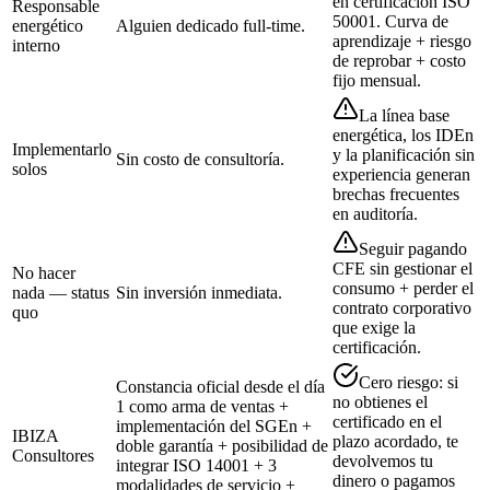
en certificación ISO
Responsable
50001. Curva de
energético
Alguien dedicado full-time.
aprendizaje + riesgo
interno
de reprobar + costo
fijo mensual.
La línea base
energética, los IDEn
Implementarlo
y la planificación sin
Sin costo de consultoría.
solos
experiencia generan
brechas frecuentes
en auditoría.
Seguir pagando
CFE sin gestionar el
No hacer
consumo + perder el
nada — status
Sin inversión inmediata.
contrato corporativo
quo
que exige la
certificación.
Cero riesgo: si
Constancia oficial desde el día
no obtienes el
1 como arma de ventas +
certificado en el
implementación del SGEn +
IBIZA
plazo acordado, te
doble garantía + posibilidad de
Consultores
devolvemos tu
integrar ISO 14001 + 3
dinero o pagamos
modalidades de servicio +