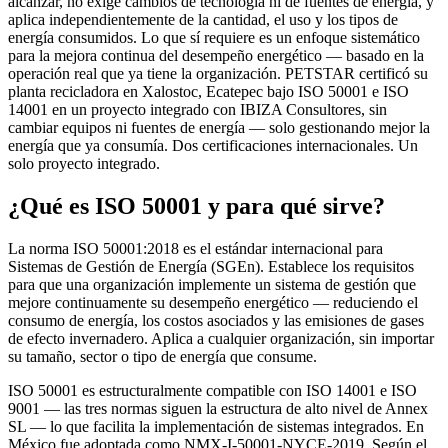
alcanzar, no exige cambios de tecnología ni de fuentes de energía, y
aplica independientemente de la cantidad, el uso y los tipos de
energía consumidos. Lo que sí requiere es un enfoque sistemático
para la mejora continua del desempeño energético — basado en la
operación real que ya tiene la organización. PETSTAR certificó su
planta recicladora en Xalostoc, Ecatepec bajo ISO 50001 e ISO
14001 en un proyecto integrado con IBIZA Consultores, sin
cambiar equipos ni fuentes de energía — solo gestionando mejor la
energía que ya consumía. Dos certificaciones internacionales. Un
solo proyecto integrado.
¿Qué es ISO 50001 y para qué sirve?
La norma ISO 50001:2018 es el estándar internacional para
Sistemas de Gestión de Energía (SGEn). Establece los requisitos
para que una organización implemente un sistema de gestión que
mejore continuamente su desempeño energético — reduciendo el
consumo de energía, los costos asociados y las emisiones de gases
de efecto invernadero. Aplica a cualquier organización, sin importar
su tamaño, sector o tipo de energía que consume.
ISO 50001 es estructuralmente compatible con ISO 14001 e ISO
9001 — las tres normas siguen la estructura de alto nivel de Annex
SL — lo que facilita la implementación de sistemas integrados. En
México fue adoptada como NMX-I-50001-NYCE-2019. Según el