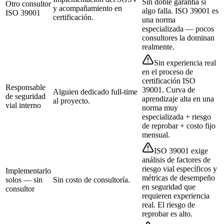
Sin doble garantía si
Otro consultor
y acompañamiento en
algo falla. ISO 39001 es
ISO 39001
certificación.
una norma
especializada — pocos
consultores la dominan
realmente.
Sin experiencia real
en el proceso de
certificación ISO
Responsable
39001. Curva de
Alguien dedicado full-time
de seguridad
aprendizaje alta en una
al proyecto.
vial interno
norma muy
especializada + riesgo
de reprobar + costo fijo
mensual.
ISO 39001 exige
análisis de factores de
riesgo vial específicos y
Implementarlo
métricas de desempeño
solos — sin
Sin costo de consultoría.
en seguridad que
consultor
requieren experiencia
real. El riesgo de
reprobar es alto.