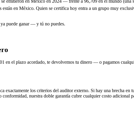
e emitieron en México en 2024 — frente a 96,709 en el mundo (una sola
ales están en México. Quien se certifica hoy entra a un grupo muy exc
r ya puede ganar — y tú no puedes.
ero
001 en el plazo acordado, te devolvemos tu dinero — o pagamos cualquier
lica exactamente los criterios del auditor externo. Si hay una brecha en
 no conformidad, nuestra doble garantía cubre cualquier costo adicional p