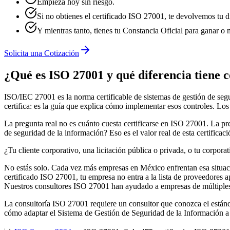
Empieza hoy sin riesgo.
Si no obtienes el certificado ISO 27001, te devolvemos tu d
Y mientras tanto, tienes tu Constancia Oficial para ganar o 
Solicita una Cotización
¿Qué es ISO 27001 y qué diferencia tiene 
ISO/IEC 27001 es la norma certificable de sistemas de gestión de seg
certifica: es la guía que explica cómo implementar esos controles. Los
La pregunta real no es cuánto cuesta certificarse en ISO 27001. La preg
de seguridad de la información? Eso es el valor real de esta certificaci
¿Tu cliente corporativo, una licitación pública o privada, o tu corpora
No estás solo. Cada vez más empresas en México enfrentan esa situació
certificado ISO 27001, tu empresa no entra a la lista de proveedores a
Nuestros consultores ISO 27001 han ayudado a empresas de múltiples 
La consultoría ISO 27001 requiere un consultor que conozca el estándar 
cómo adaptar el Sistema de Gestión de Seguridad de la Información a 