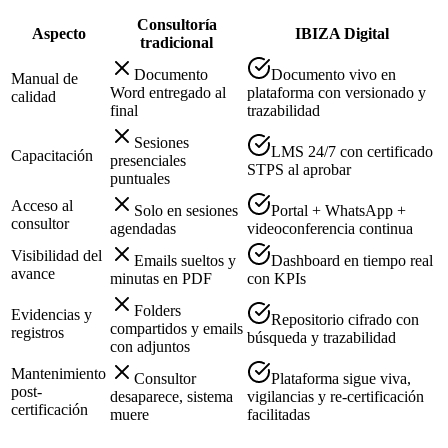
Consultoría
Aspecto
IBIZA Digital
tradicional
Documento
Documento vivo en
Manual de
Word entregado al
plataforma con versionado y
calidad
final
trazabilidad
Sesiones
LMS 24/7 con certificado
Capacitación
presenciales
STPS al aprobar
puntuales
Acceso al
Solo en sesiones
Portal + WhatsApp +
consultor
agendadas
videoconferencia continua
Visibilidad del
Emails sueltos y
Dashboard en tiempo real
avance
minutas en PDF
con KPIs
Folders
Evidencias y
Repositorio cifrado con
compartidos y emails
registros
búsqueda y trazabilidad
con adjuntos
Mantenimiento
Consultor
Plataforma sigue viva,
post-
desaparece, sistema
vigilancias y re-certificación
certificación
muere
facilitadas