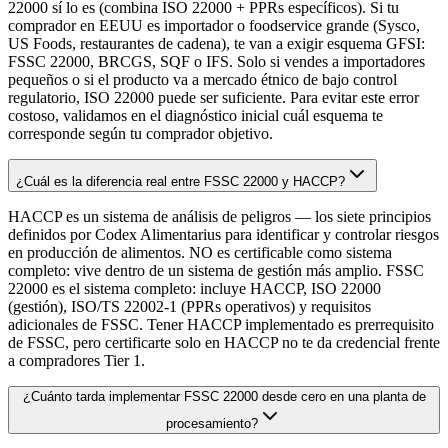
22000 sí lo es (combina ISO 22000 + PPRs específicos). Si tu
comprador en EEUU es importador o foodservice grande (Sysco,
US Foods, restaurantes de cadena), te van a exigir esquema GFSI:
FSSC 22000, BRCGS, SQF o IFS. Solo si vendes a importadores
pequeños o si el producto va a mercado étnico de bajo control
regulatorio, ISO 22000 puede ser suficiente. Para evitar este error
costoso, validamos en el diagnóstico inicial cuál esquema te
corresponde según tu comprador objetivo.
¿Cuál es la diferencia real entre FSSC 22000 y HACCP?
HACCP es un sistema de análisis de peligros — los siete principios
definidos por Codex Alimentarius para identificar y controlar riesgos
en producción de alimentos. NO es certificable como sistema
completo: vive dentro de un sistema de gestión más amplio. FSSC
22000 es el sistema completo: incluye HACCP, ISO 22000
(gestión), ISO/TS 22002-1 (PPRs operativos) y requisitos
adicionales de FSSC. Tener HACCP implementado es prerrequisito
de FSSC, pero certificarte solo en HACCP no te da credencial frente
a compradores Tier 1.
¿Cuánto tarda implementar FSSC 22000 desde cero en una planta de
procesamiento?