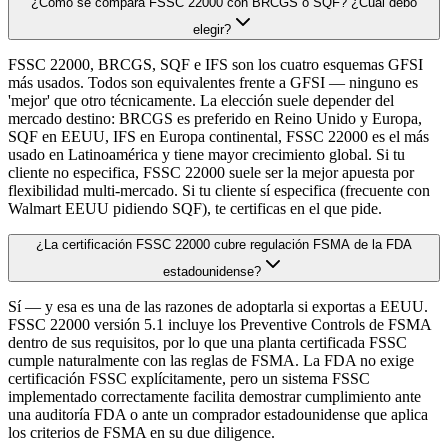
¿Cómo se compara FSSC 22000 con BRCGS o SQF? ¿Cuál debo
elegir?
FSSC 22000, BRCGS, SQF e IFS son los cuatro esquemas GFSI
más usados. Todos son equivalentes frente a GFSI — ninguno es
'mejor' que otro técnicamente. La elección suele depender del
mercado destino: BRCGS es preferido en Reino Unido y Europa,
SQF en EEUU, IFS en Europa continental, FSSC 22000 es el más
usado en Latinoamérica y tiene mayor crecimiento global. Si tu
cliente no especifica, FSSC 22000 suele ser la mejor apuesta por
flexibilidad multi-mercado. Si tu cliente sí especifica (frecuente con
Walmart EEUU pidiendo SQF), te certificas en el que pide.
¿La certificación FSSC 22000 cubre regulación FSMA de la FDA
estadounidense?
Sí — y esa es una de las razones de adoptarla si exportas a EEUU.
FSSC 22000 versión 5.1 incluye los Preventive Controls de FSMA
dentro de sus requisitos, por lo que una planta certificada FSSC
cumple naturalmente con las reglas de FSMA. La FDA no exige
certificación FSSC explícitamente, pero un sistema FSSC
implementado correctamente facilita demostrar cumplimiento ante
una auditoría FDA o ante un comprador estadounidense que aplica
los criterios de FSMA en su due diligence.