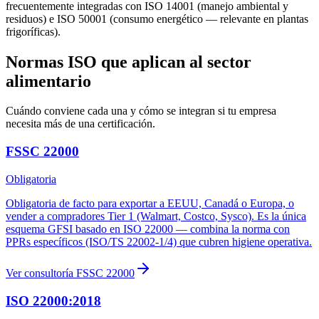
frecuentemente integradas con ISO 14001 (manejo ambiental y
residuos) e ISO 50001 (consumo energético — relevante en plantas
frigoríficas).
Normas ISO que aplican al sector
alimentario
Cuándo conviene cada una y cómo se integran si tu empresa
necesita más de una certificación.
FSSC 22000
Obligatoria
Obligatoria de facto para exportar a EEUU, Canadá o Europa, o
vender a compradores Tier 1 (Walmart, Costco, Sysco). Es la única
esquema GFSI basado en ISO 22000 — combina la norma con
PPRs específicos (ISO/TS 22002-1/4) que cubren higiene operativa.
Ver consultoría
FSSC 22000
ISO 22000:2018