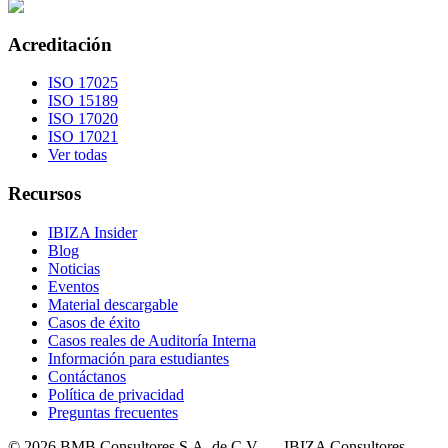
Acreditación
ISO 17025
ISO 15189
ISO 17020
ISO 17021
Ver todas
Recursos
IBIZA Insider
Blog
Noticias
Eventos
Material descargable
Casos de éxito
Casos reales de Auditoría Interna
Información para estudiantes
Contáctanos
Política de privacidad
Preguntas frecuentes
©
2026
BMB Consultores S.A. de C.V. — IBIZA Consultores.