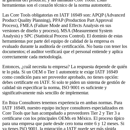
herramientas son el corazón técnico de la norma automotriz.
Las Core Tools obligatorias en IATF 16949 son: APQP (Advanced
Product Quality Planning), PPAP (Production Part Approval
Process), FMEA (Failure Mode and Effects Analysis en sus
versiones de diseño y proceso), MSA (Measurement System
Analysis) y SPC (Statistical Process Control). El dominio de estas
herramientas por parte del equipo de calidad de la empresa es
evaluado durante la auditoría de certificación. No basta con tener los
documentos; el auditor verificará que el personal entiende y aplica
correctamente cada metodología.
Entonces, ¿cuál necesita tu empresa? La respuesta depende de quién
te lo pida. Si un OEM o Tier 1 automotriz te exige IATF 16949
como condición para ser proveedor aprobado, no tienes opción:
debes certificarte en IATF. Si solo te piden un sistema de gestión de
calidad sin especificar la norma, ISO 9001 es suficiente y
significativamente más sencillo de implementar.
En Ibiza Consultores tenemos experiencia en ambas normas. Para
IATF 16949, nuestro equipo incluye consultores especializados en
Core Tools que han acompañado a proveedores Tier 2 y Tier 3 a
certificarse con los principales OEMs en México. El proceso típico
para una empresa que parte desde cero toma entre 6 y 12 meses. Si
ya tienes ISO 9001, la migración a IATF puede ser más rápida