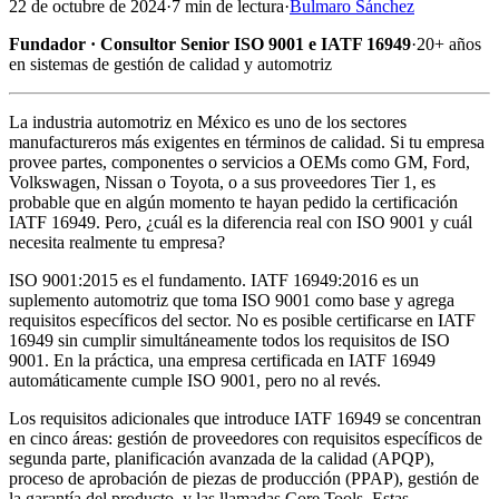
22 de octubre de 2024
·
7 min
de lectura
·
Bulmaro Sánchez
Fundador · Consultor Senior ISO 9001 e IATF 16949
·
20+ años
en sistemas de gestión de calidad y automotriz
La industria automotriz en México es uno de los sectores
manufactureros más exigentes en términos de calidad. Si tu empresa
provee partes, componentes o servicios a OEMs como GM, Ford,
Volkswagen, Nissan o Toyota, o a sus proveedores Tier 1, es
probable que en algún momento te hayan pedido la certificación
IATF 16949. Pero, ¿cuál es la diferencia real con ISO 9001 y cuál
necesita realmente tu empresa?
ISO 9001:2015 es el fundamento. IATF 16949:2016 es un
suplemento automotriz que toma ISO 9001 como base y agrega
requisitos específicos del sector. No es posible certificarse en IATF
16949 sin cumplir simultáneamente todos los requisitos de ISO
9001. En la práctica, una empresa certificada en IATF 16949
automáticamente cumple ISO 9001, pero no al revés.
Los requisitos adicionales que introduce IATF 16949 se concentran
en cinco áreas: gestión de proveedores con requisitos específicos de
segunda parte, planificación avanzada de la calidad (APQP),
proceso de aprobación de piezas de producción (PPAP), gestión de
la garantía del producto, y las llamadas Core Tools. Estas