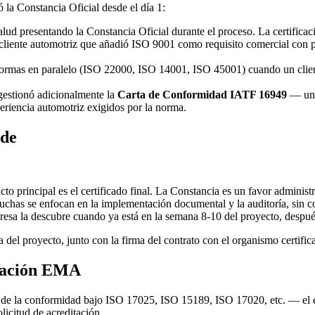
la Constancia Oficial desde el día 1:
alud presentando la Constancia Oficial durante el proceso. La certifica
 cliente automotriz que añadió ISO 9001 como requisito comercial con 
ormas en paralelo (ISO 22000, ISO 14001, ISO 45001) cuando un cliente p
 gestionó adicionalmente la
Carta de Conformidad IATF 16949
— un d
eriencia automotriz exigidos por la norma.
rde
to principal es el certificado final. La Constancia es un favor administ
chas se enfocan en la implementación documental y la auditoría, sin co
esa la descubre cuando ya está en la semana 8-10 del proyecto, despué
 proyecto, junto con la firma del contrato con el organismo certificado
itación EMA
de la conformidad bajo ISO 17025, ISO 15189, ISO 17020, etc. — el e
citud de acreditación.