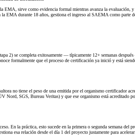
la EMA, sirve como evidencia formal mientras avanza la evaluación, y la
la EMA durante 18 años, gestiona el ingreso al SAEMA como parte del f
 (Etapa 2) se completa exitosamente — típicamente 12+ semanas después 
oce formalmente que el proceso de certificación ya inició y está siendo
ultora no tiene el peso de una emitida por el organismo certificador acre
Nord, SGS, Bureau Veritas) y que ese organismo está acreditado por la
ceso. En la práctica, esto sucede en la primera o segunda semana del p
stiona esa relación desde el día 1 del proyecto justamente para acelerar