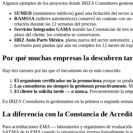
Algunos ejemplos de los proyectos donde IBIZA Consultores gestionó 
SUMED
(suministros médicos) ganó una licitación del sector s
RAMSSA
(talleres automotrices) conservó un contrato con un
relación durante las 12 semanas del proceso.
Servicios Integrados GAMA
tramitó las Constancias de tres n
plazo del cliente; los contratos se conservaron.
HRZ Auto Parts México
, planta nueva del sector automotriz,
necesario para plantas que aún no cumplen los 12 meses de exp
Por qué muchas empresas la descubren ta
Hay tres razones por las que el mecanismo no es más conocido:
El organismo certificador no la promociona
porque su produc
Las consultoras no siempre la gestionan proactivamente.
Mu
El cliente la solicita tarde — o nunca.
Frecuentemente la empr
En IBIZA Consultores la gestionamos en la primera o segunda semana del
La diferencia con la Constancia de Acred
Para acreditaciones EMA — laboratorios y organismos de evaluación 
SAEMA de la EMA cuando la organización ingresa formalmente la soli