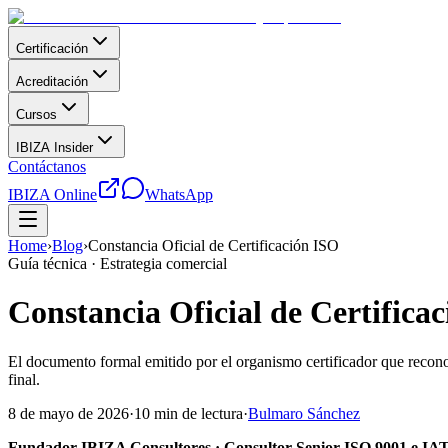
Certificación
Acreditación
Cursos
IBIZA Insider
Contáctanos
IBIZA Online
WhatsApp
Home
›
Blog
›
Constancia Oficial de Certificación ISO
Guía técnica · Estrategia comercial
Constancia Oficial de Certifica
El documento formal emitido por el organismo certificador que reconoce
final.
8 de mayo de 2026
·
10 min de lectura
·
Bulmaro Sánchez
Fundador IBIZA Consultores · Consultor Senior ISO 9001 e IA