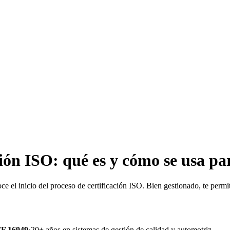
ción ISO: qué es y cómo se usa pa
 el inicio del proceso de certificación ISO. Bien gestionado, te permit
TF 16949
·
20+ años en sistemas de gestión de calidad y automotriz